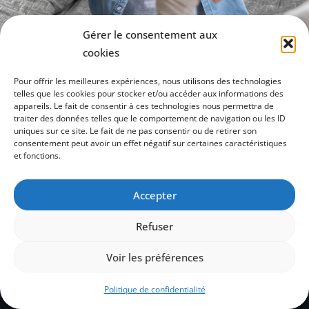
Gérer le consentement aux
Fiche d'identification des besoins d'accueil ACM
cookies
| 806 Ko
Pour offrir les meilleures expériences, nous utilisons des technologies
Télécharger
telles que les cookies pour stocker et/ou accéder aux informations des
appareils. Le fait de consentir à ces technologies nous permettra de
Flyer Pôle Ressources Handicap 10
| 200 Ko
traiter des données telles que le comportement de navigation ou les ID
uniques sur ce site. Le fait de ne pas consentir ou de retirer son
Télécharger
consentement peut avoir un effet négatif sur certaines caractéristiques
et fonctions.
Guide d'accueil pour enfants aux besoins
particuliers ACM
| 520 Ko
Accepter
Télécharger
Refuser
Voir les préférences
Copyright © 2023 Pôle Ressource Handicap Aube
Par Accentonic
Mentions légales
Politique de confidentialité
Politique de confidentialité